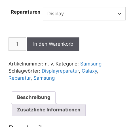
€20,00
bis
Reparaturen
€360,00
Samsung
In den Warenkorb
Galaxy
S24
Ultra
Artikelnummer:
n. v.
Kategorie:
Samsung
Reparatur
Schlagwörter:
Displayreparatur
,
Galaxy
,
Menge
Reparatur
,
Samsung
Beschreibung
Zusätzliche Informationen