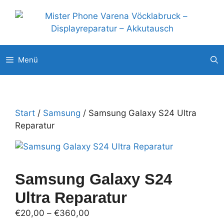
Zum
Unsere weitere Filialen: ◉
Pluscity Pasching
◉
Interspar Steyr
Inhalt
◉
Europark Salzburg
springen
Menü
Start
/
Samsung
/ Samsung Galaxy S24 Ultra
Reparatur
Samsung Galaxy S24
Ultra Reparatur
Preisspanne:
€
20,00
–
€
360,00