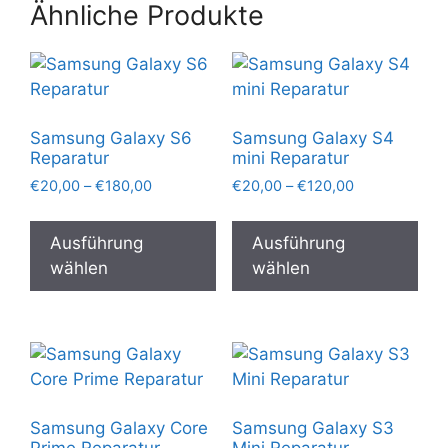
Ähnliche Produkte
Samsung Galaxy S6
Samsung Galaxy S4
Reparatur
mini Reparatur
Preisspanne:
Preisspanne:
€
20,00
–
€
180,00
€
20,00
–
€
120,00
€20,00
€20,00
Dieses
Die
bis
bis
Produkt
Pro
Ausführung
Ausführung
€180,00
€120,00
weist
wei
wählen
wählen
mehrere
meh
Varianten
Var
auf.
auf.
Die
Die
Optionen
Opt
können
kön
Samsung Galaxy Core
Samsung Galaxy S3
auf
auf
Prime Reparatur
Mini Reparatur