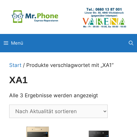
Zum
Unsere weitere Filialen: ◉
Pluscity Pasching
◉
Interspar
Inhalt
Steyr
◉
Europark Salzburg
springen
Menü
Start
/ Produkte verschlagwortet mit „XA1“
XA1
Nach
Alle 3 Ergebnisse werden angezeigt
Aktualität
sortiert