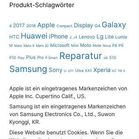
Produkt-Schlagwörter
Galaxy
Apple
Display
2017
2018
G4
8
Compact
Huawei
iPhone
Lg
Lite
HTC
Lenovo
Lumia
J
J4
Moto
Microsoft
M
Mini
Note
P8
P9
Mate
Mate 9
Mate 20
Nova
Reparatur
Plus
Pro
P10
S10
Play
P Smart
s6
Samsung
Sony
Xperia
Ultra
XA1
U
U11
XZ
Y6 II
Apple ist ein eingetragenes Markenzeichen von
Apple Inc. Cupertino Calif., US.
Samsung ist ein eingetragenes Markenzeichen
von Samsung Electronics Co., Ltd., Suwon
Kyonggi, KR.
Diese Website benutzt Cookies. Wenn Sie die