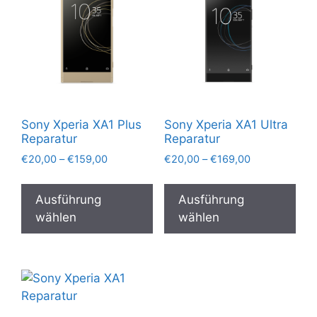
Sony Xperia XA1 Plus
Sony Xperia XA1 Ultra
Reparatur
Reparatur
Preisspanne:
Preisspanne:
€
20,00
–
€
159,00
€
20,00
–
€
169,00
€20,00
€20,00
Dieses
Die
bis
bis
Produkt
Pro
Ausführung
Ausführung
€159,00
€169,00
weist
wei
wählen
wählen
mehrere
meh
Varianten
Var
auf.
auf.
Die
Die
Optionen
Opt