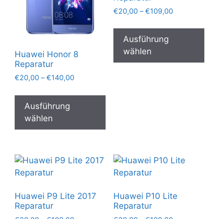
der
Preisspanne:
€
20,00
–
€
109,00
Pro
€20,00
Die
gew
bis
Pro
Ausführung
€109,00
wer
wei
wählen
Huawei Honor 8
meh
Reparatur
Var
Preisspanne:
€
20,00
–
€
140,00
auf.
€20,00
Dieses
bis
Die
Produkt
Ausführung
€140,00
Opt
weist
wählen
kön
mehrere
auf
Varianten
der
auf.
Pro
Die
gew
Optionen
wer
können
Huawei P9 Lite 2017
Huawei P10 Lite
auf
Reparatur
Reparatur
der