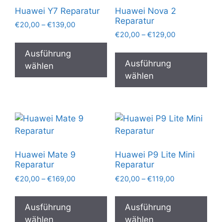
können
kön
Huawei Y7 Reparatur
Huawei Nova 2
auf
auf
Reparatur
Preisspanne:
€
20,00
–
€
139,00
der
der
Preisspanne:
€20,00
€
20,00
–
€
129,00
Dieses
Produktseite
Pro
€20,00
bis
Die
Produkt
Ausführung
gewählt
gew
bis
€139,00
Pro
Ausführung
weist
wählen
€129,00
werden
wer
wei
wählen
mehrere
meh
Varianten
Var
auf.
auf.
Die
Die
Optionen
Opt
können
kön
auf
Huawei Mate 9
Huawei P9 Lite Mini
auf
der
Reparatur
Reparatur
der
Produktseite
Preisspanne:
Preisspanne:
€
20,00
–
€
169,00
€
20,00
–
€
119,00
Pro
gewählt
€20,00
€20,00
Dieses
Die
gew
bis
bis
werden
Produkt
Pro
Ausführung
Ausführung
€169,00
€119,00
wer
weist
wei
wählen
wählen