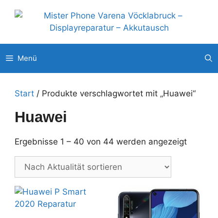
Zum
Unsere weitere Filialen: ◉
Pluscity Pasching
◉
Interspar
Inhalt
Steyr
◉
Europark Salzburg
springen
Menü
Start
/ Produkte verschlagwortet mit „Huawei“
Huawei
Nach
Ergebnisse 1 – 40 von 44 werden angezeigt
Aktualit
sortiert