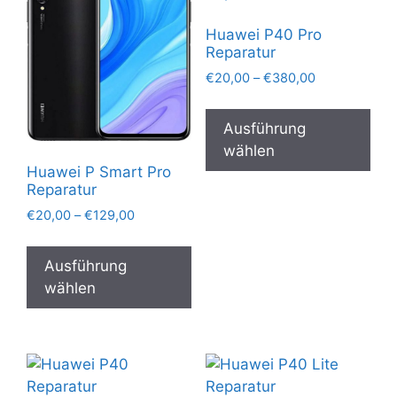
Opt
kön
Huawei P40 Pro
auf
Reparatur
der
Preisspanne:
€
20,00
–
€
380,00
Pro
€20,00
Die
gew
bis
Pro
Ausführung
€380,00
wer
wei
wählen
meh
Huawei P Smart Pro
Reparatur
Var
auf.
Preisspanne:
€
20,00
–
€
129,00
€20,00
Die
Dieses
bis
Opt
Produkt
Ausführung
€129,00
kön
weist
wählen
auf
mehrere
der
Varianten
Pro
auf.
gew
Die
wer
Optionen