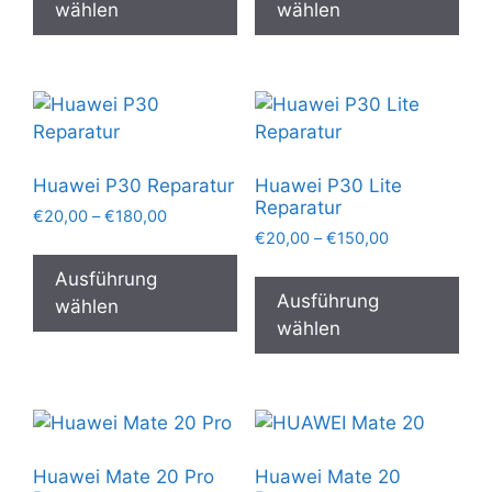
weist
wei
wählen
wählen
mehrere
meh
Varianten
Var
auf.
auf.
Die
Die
Optionen
Opt
können
kön
Huawei P30 Reparatur
Huawei P30 Lite
auf
auf
Reparatur
Preisspanne:
€
20,00
–
€
180,00
der
der
Preisspanne:
€20,00
€
20,00
–
€
150,00
Dieses
Produktseite
Pro
€20,00
bis
Die
Produkt
Ausführung
gewählt
gew
bis
€180,00
Pro
Ausführung
weist
wählen
€150,00
werden
wer
wei
wählen
mehrere
meh
Varianten
Var
auf.
auf.
Die
Die
Optionen
Opt
können
Huawei Mate 20 Pro
Huawei Mate 20
kön