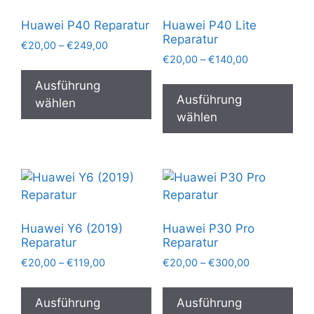
können
Huawei P40 Reparatur
Huawei P40 Lite
auf
Reparatur
Preisspanne:
€
20,00
–
€
249,00
der
Preisspanne:
€20,00
€
20,00
–
€
140,00
Dieses
Produktseite
€20,00
bis
Die
Produkt
Ausführung
gewählt
bis
€249,00
Pro
Ausführung
weist
wählen
€140,00
werden
wei
wählen
mehrere
meh
Varianten
Var
auf.
auf.
Die
Die
Optionen
Opt
können
kön
auf
Huawei Y6 (2019)
Huawei P30 Pro
auf
der
Reparatur
Reparatur
der
Produktseite
Preisspanne:
Preisspanne:
€
20,00
–
€
119,00
€
20,00
–
€
300,00
Pro
gewählt
€20,00
€20,00
Dieses
Die
gew
bis
bis
werden
Produkt
Pro
Ausführung
Ausführung
€119,00
€300,00
wer