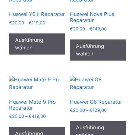
Optionen
Opt
können
kön
Huawei Y6 II Reparatur
Huawei Nova Plus
auf
auf
Reparatur
Preisspanne:
€
20,00
–
€
119,00
der
der
Preisspanne:
€20,00
€
20,00
–
€
149,00
Dieses
Produktseite
Pro
€20,00
bis
Die
Produkt
Ausführung
gewählt
gew
bis
€119,00
Pro
Ausführung
weist
wählen
€149,00
werden
wer
wei
wählen
mehrere
meh
Varianten
Var
auf.
auf.
Die
Die
Optionen
Opt
können
kön
auf
Huawei Mate 9 Pro
Huawei G8 Reparatur
auf
der
Reparatur
Preisspanne:
€
20,00
–
€
129,00
der
Produktseite
Preisspanne:
€
20,00
–
€
419,00
€20,00
Die
Pro
gewählt
€20,00
bis
Dieses
Pro
Ausführung
gew
bis
€129,00
werden
Produkt
Ausführung
wei