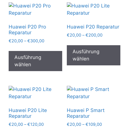
auf.
auf.
Die
Die
Optionen
Opt
können
kön
Huawei P20 Pro
Huawei P20 Reparatur
auf
auf
Reparatur
Preisspanne:
€
20,00
–
€
200,00
der
der
Preisspanne:
€
20,00
–
€
300,00
€20,00
Die
Produktseite
Pro
€20,00
bis
Dieses
Pro
Ausführung
gewählt
gew
bis
€200,00
Produkt
Ausführung
wei
wählen
€300,00
werden
wer
weist
wählen
meh
mehrere
Var
Varianten
auf.
auf.
Die
Die
Opt
Optionen
kön
können
auf
Huawei P20 Lite
Huawei P Smart
auf
der
Reparatur
Reparatur
der
Pro
Preisspanne:
Preisspanne:
€
20,00
–
€
120,00
€
20,00
–
€
109,00
Produktseite