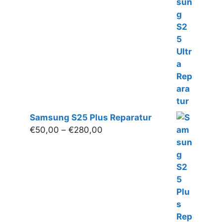
€50,00
bis
€350,00
Samsung S25 Plus Reparatur
Preisspanne:
€
50,00
–
€
280,00
€50,00
bis
€280,00