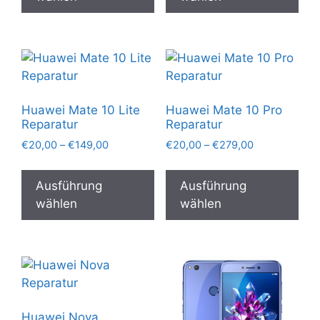
mehrere
meh
Varianten
Var
auf.
auf.
Die
Die
Optionen
Opt
können
kön
Huawei Mate 10 Lite
Huawei Mate 10 Pro
auf
auf
Reparatur
Reparatur
der
der
Preisspanne:
Preisspanne:
€
20,00
–
€
149,00
€
20,00
–
€
279,00
Produktseite
Pro
€20,00
€20,00
Dieses
Die
gewählt
gew
bis
bis
Produkt
Pro
Ausführung
Ausführung
€149,00
€279,00
werden
wer
weist
wei
wählen
wählen
mehrere
meh
Varianten
Var
auf.
auf.
Die
Die
Optionen
Opt
können
kön
Huawei Nova