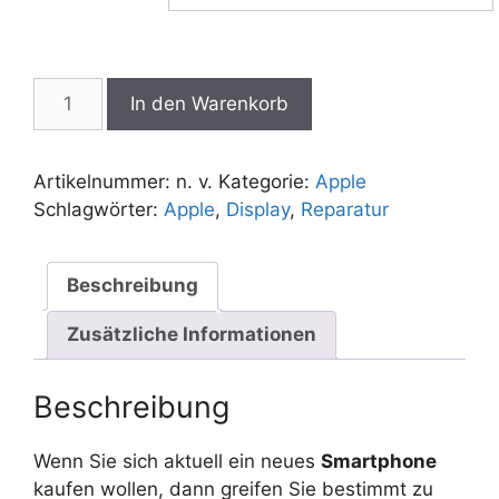
Iphone
In den Warenkorb
13
Reparatur
Menge
Artikelnummer:
n. v.
Kategorie:
Apple
Schlagwörter:
Apple
,
Display
,
Reparatur
Beschreibung
Zusätzliche Informationen
Beschreibung
Wenn Sie sich aktuell ein neues
Smartphone
kaufen wollen, dann greifen Sie bestimmt zu