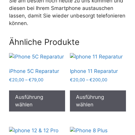
Sie am besten noch heute zu uns kommen und
diesen bei Ihrem Smartphone austauschen
lassen, damit Sie wieder unbesorgt telefonieren
können.
Ähnliche Produkte
iPhone 5C Reparatur
Iphone 11 Reparatur
Preisspanne:
Preisspanne:
€
20,00
–
€
79,00
€
20,00
–
€
200,00
€20,00
€20,00
Dieses
Die
bis
bis
Produkt
Pro
Ausführung
Ausführung
€79,00
€200,00
weist
wei
wählen
wählen
mehrere
meh
Varianten
Var
auf.
auf.
Die
Die