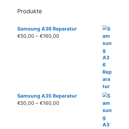
werden
wer
Produkte
Samsung A36 Reparatur
Preisspanne:
€
50,00
–
€
160,00
€50,00
bis
€160,00
Samsung A35 Reparatur
Preisspanne:
€
50,00
–
€
160,00
€50,00
bis
€160,00