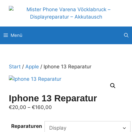
Zum
Unsere weitere Filialen: ◉
Pluscity Pasching
◉
Interspar Steyr
Inhalt
◉
Europark Salzburg
springen
Menü
Start
/
Apple
/ Iphone 13 Reparatur
Iphone 13 Reparatur
Preisspanne:
€
20,00
–
€
160,00
€20,00
bis
Reparaturen
€160,00