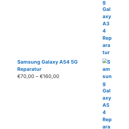
€70,00
bis
€160,00
Samsung Galaxy A54 5G
Reparatur
Preisspanne:
€
70,00
–
€
160,00
€70,00
bis
€160,00