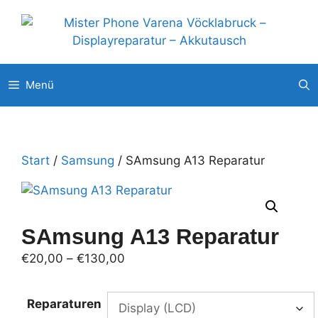
Zum
Unsere weitere Filialen: ◉
Pluscity Pasching
◉
Interspar Steyr
Inhalt
◉
Europark Salzburg
springen
Menü
Start
/
Samsung
/ SAmsung A13 Reparatur
SAmsung A13 Reparatur
Preisspanne:
€
20,00
–
€
130,00
€20,00
bis
Reparaturen
€130,00