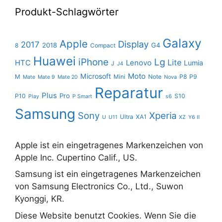
Produkt-Schlagwörter
Galaxy
Apple
Display
2017
2018
G4
8
Compact
Huawei
iPhone
Lg
Lite
HTC
Lenovo
Lumia
J
J4
Moto
Microsoft
M
Mini
Note
P8
P9
Mate
Mate 9
Mate 20
Nova
Reparatur
Plus
Pro
P10
S10
Play
P Smart
s6
Samsung
Sony
Xperia
Ultra
XA1
U
U11
XZ
Y6 II
Apple ist ein eingetragenes Markenzeichen von
Apple Inc. Cupertino Calif., US.
Samsung ist ein eingetragenes Markenzeichen
von Samsung Electronics Co., Ltd., Suwon
Kyonggi, KR.
Diese Website benutzt Cookies. Wenn Sie die