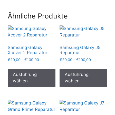
Ähnliche Produkte
Samsung Galaxy
Samsung Galaxy J5
Xcover 2 Reparatur
Reparatur
Preisspanne:
Preisspanne:
€
20,00
–
€
109,00
€
20,00
–
€
100,00
€20,00
€20,00
Dieses
Die
bis
bis
Produkt
Pro
Ausführung
Ausführung
€109,00
€100,00
weist
wei
wählen
wählen
mehrere
meh
Varianten
Var
auf.
auf.
Die
Die
Optionen
Opt