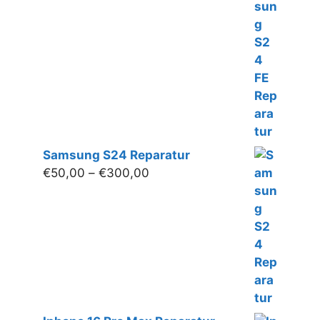
€50,00
bis
€220,00
Samsung S24 Reparatur
Preisspanne:
€
50,00
–
€
300,00
€50,00
bis
€300,00