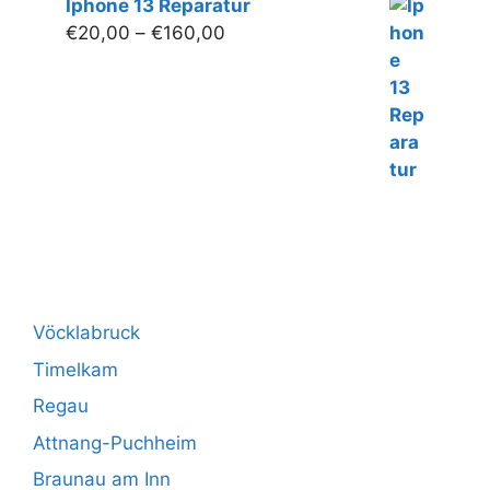
Iphone 13 Reparatur
Preisspanne:
€
20,00
–
€
160,00
€20,00
bis
€160,00
Vöcklabruck
Timelkam
Regau
Attnang-Puchheim
Braunau am Inn