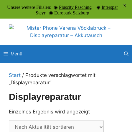
X
Unsere weitere Filialen: ◉
Pluscity Pasching
◉
Interspar
Steyr
◉
Europark Salzburg
Zum
Inhalt
springen
Menü
Start
/ Produkte verschlagwortet mit
„Displayreparatur“
Displayreparatur
Einzelnes Ergebnis wird angezeigt