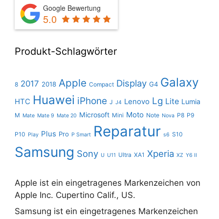
Google Bewertung
5.0
Produkt-Schlagwörter
Galaxy
Apple
Display
2017
2018
G4
8
Compact
Huawei
iPhone
Lg
Lite
HTC
Lenovo
Lumia
J
J4
Moto
Microsoft
M
Mini
Note
P8
P9
Mate
Mate 9
Mate 20
Nova
Reparatur
Plus
Pro
P10
S10
Play
P Smart
s6
Samsung
Sony
Xperia
Ultra
XA1
U
U11
XZ
Y6 II
Apple ist ein eingetragenes Markenzeichen von
Apple Inc. Cupertino Calif., US.
Samsung ist ein eingetragenes Markenzeichen