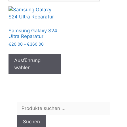
Samsung Galaxy S24
Ultra Reparatur
Preisspanne:
€
20,00
–
€
360,00
€20,00
Dieses
bis
Produkt
Ausführung
€360,00
weist
wählen
mehrere
Varianten
auf.
Die
Optionen
Suchen
können
nach:
auf
Suchen
der