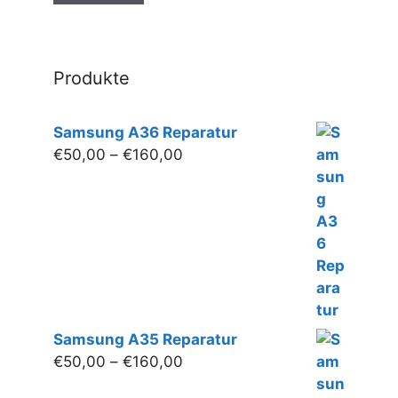
Produktseite
gewählt
werden
Produkte
Samsung A36 Reparatur
Preisspanne:
€
50,00
–
€
160,00
€50,00
bis
€160,00
Samsung A35 Reparatur
Preisspanne:
€
50,00
–
€
160,00
€50,00