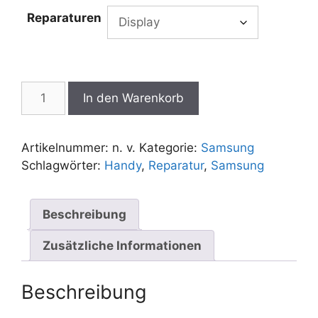
bis
Reparaturen
€120,00
Samsung
In den Warenkorb
Galaxy
A14
5G
Artikelnummer:
n. v.
Kategorie:
Samsung
Reparatur
Schlagwörter:
Handy
,
Reparatur
,
Samsung
Menge
Beschreibung
Zusätzliche Informationen
Beschreibung