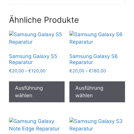
Ähnliche Produkte
Samsung Galaxy S5
Samsung Galaxy S6
Reparatur
Reparatur
Preisspanne:
Preisspanne:
€
20,00
–
€
120,00
€
20,00
–
€
180,00
€20,00
€20,00
Dieses
Die
bis
bis
Produkt
Pro
Ausführung
Ausführung
€120,00
€180,00
weist
wei
wählen
wählen
mehrere
meh
Varianten
Var
auf.
auf.
Die
Die
Optionen
Opt