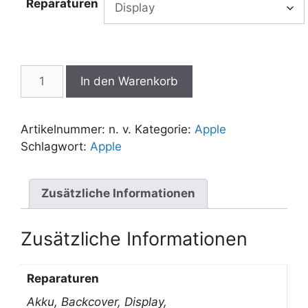
Reparaturen
€200,00
Iphone
In den Warenkorb
15
Plus
Reparatur
Artikelnummer:
n. v.
Kategorie:
Apple
Menge
Schlagwort:
Apple
Zusätzliche Informationen
Zusätzliche Informationen
Reparaturen
Akku, Backcover, Display,