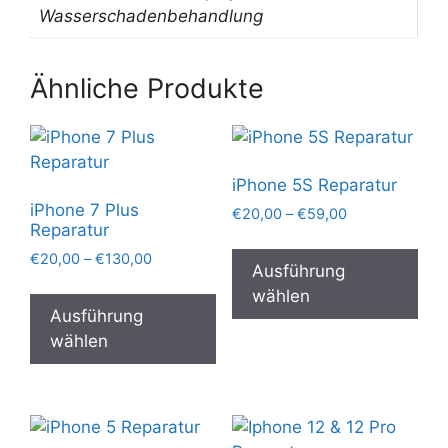
Wasserschadenbehandlung
Ähnliche Produkte
iPhone 5S Reparatur
iPhone 7 Plus
Preisspanne:
€
20,00
–
€
59,00
Reparatur
€20,00
Die
bis
Preisspanne:
€
20,00
–
€
130,00
Pro
Ausführung
€59,00
€20,00
Dieses
wei
wählen
bis
Produkt
Ausführung
meh
€130,00
weist
wählen
Var
mehrere
auf.
Varianten
Die
auf.
Opt
Die
kön