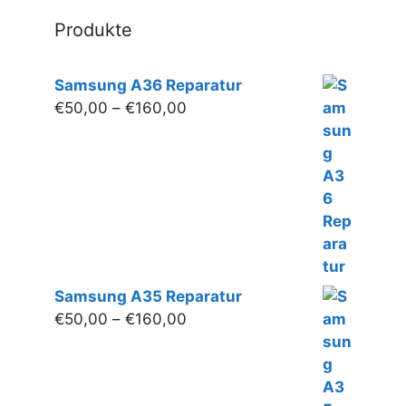
wer
Produkte
Samsung A36 Reparatur
Preisspanne:
€
50,00
–
€
160,00
€50,00
bis
€160,00
Samsung A35 Reparatur
Preisspanne:
€
50,00
–
€
160,00
€50,00
bis
€160,00