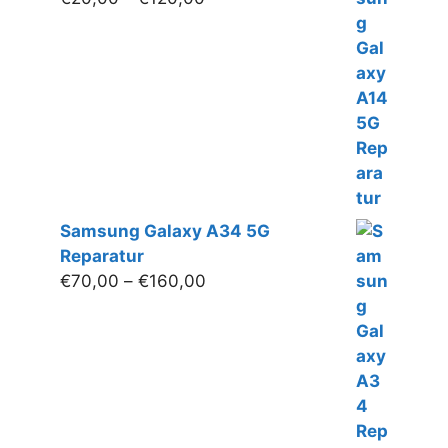
€20,00
bis
€120,00
Samsung Galaxy A34 5G
Reparatur
Preisspanne:
€
70,00
–
€
160,00
€70,00
bis
€160,00