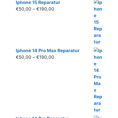
€50,00
Iphone 15 Reparatur
bis
Preisspanne:
€
50,00
–
€
190,00
€200,00
€50,00
bis
€190,00
Iphone 14 Pro Max Reparatur
Preisspanne:
€
50,00
–
€
190,00
€50,00
bis
€190,00