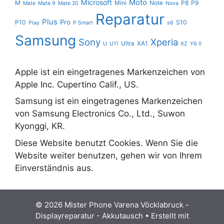
Moto
Microsoft
M
Mini
Note
P8
P9
Mate
Mate 9
Mate 20
Nova
Reparatur
Plus
Pro
P10
S10
Play
P Smart
s6
Samsung
Sony
Xperia
Ultra
XA1
U
U11
XZ
Y6 II
Apple ist ein eingetragenes Markenzeichen von
Apple Inc. Cupertino Calif., US.
Samsung ist ein eingetragenes Markenzeichen
von Samsung Electronics Co., Ltd., Suwon
Kyonggi, KR.
Diese Website benutzt Cookies. Wenn Sie die
Website weiter benutzen, gehen wir von Ihrem
Einverständnis aus.
© 2026 Mister Phone Varena Vöcklabruck -
Displayreparatur - Akkutausch
• Erstellt mit