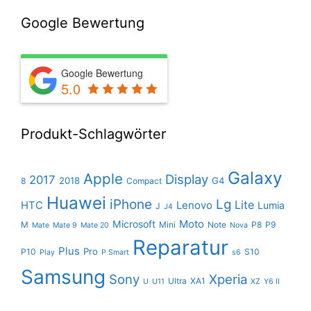
Google Bewertung
Google Bewertung
5.0
Produkt-Schlagwörter
Galaxy
Apple
Display
2017
2018
G4
8
Compact
Huawei
iPhone
Lg
Lite
HTC
Lenovo
Lumia
J
J4
Moto
Microsoft
M
Mini
Note
P8
P9
Mate
Mate 9
Mate 20
Nova
Reparatur
Plus
Pro
P10
S10
Play
P Smart
s6
Samsung
Sony
Xperia
Ultra
XA1
U
U11
XZ
Y6 II