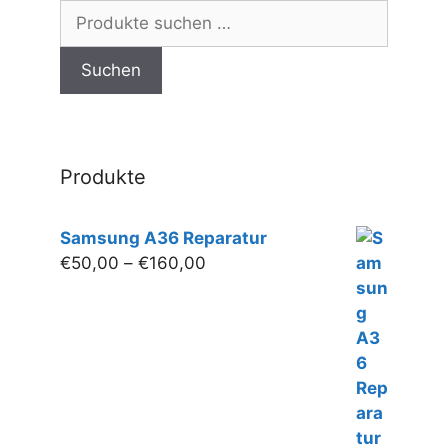
Optionen
Suchen
können
nach:
auf
Suchen
der
Produktseite
gewählt
werden
Produkte
Samsung A36 Reparatur
Preisspanne:
€
50,00
–
€
160,00
€50,00
bis
€160,00