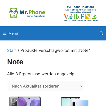
Zum
Unsere weitere Filialen: ◉
Pluscity Pasching
◉
Interspar
Inhalt
Steyr
◉
Europark Salzburg
springen
Menü
Start
/ Produkte verschlagwortet mit „Note“
Note
Nach
Alle 3 Ergebnisse werden angezeigt
Aktualität
sortiert