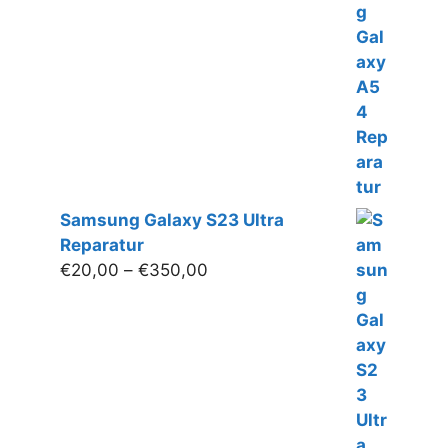
€70,00
bis
€160,00
Samsung Galaxy S23 Ultra
Reparatur
Preisspanne:
€
20,00
–
€
350,00
€20,00
bis
€350,00