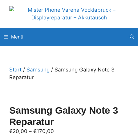
Zum
Unsere weitere Filialen: ◉
Pluscity Pasching
◉
Interspar
Inhalt
Steyr
◉
Europark Salzburg
springen
Menü
Start
/
Samsung
/ Samsung Galaxy Note 3
Reparatur
Samsung Galaxy Note 3
Reparatur
Preisspanne:
€
20,00
–
€
170,00