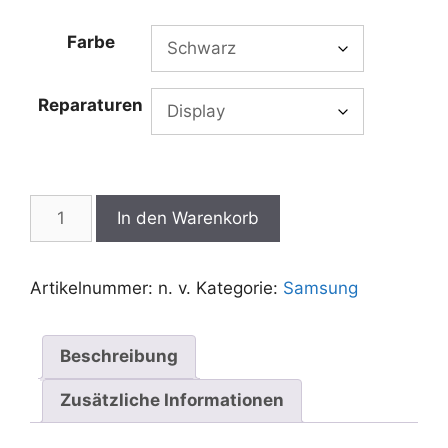
€20,00
bis
Farbe
€170,00
Reparaturen
Samsung
In den Warenkorb
Galaxy
Note
3
Artikelnummer:
n. v.
Kategorie:
Samsung
Reparatur
Menge
Beschreibung
Zusätzliche Informationen