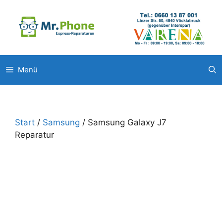
Zum
Unsere weitere Filialen: ◉
Pluscity Pasching
◉
Interspar Steyr
Inhalt
◉
Europark Salzburg
springen
Menü
Start
/
Samsung
/ Samsung Galaxy J7
Reparatur