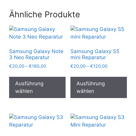
Ähnliche Produkte
Samsung Galaxy Note
Samsung Galaxy S5
3 Neo Reparatur
mini Reparatur
Preisspanne:
Preisspanne:
€
20,00
–
€
160,00
€
20,00
–
€
120,00
€20,00
€20,00
Dieses
Die
bis
bis
Produkt
Pro
Ausführung
Ausführung
€160,00
€120,00
weist
wei
wählen
wählen
mehrere
meh
Varianten
Var
auf.
auf.
Die
Die
Optionen
Opt
können
kön