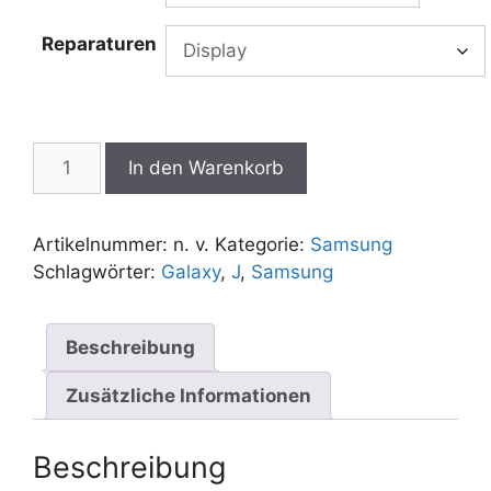
Reparaturen
Samsung
In den Warenkorb
Galaxy
J7
Reparatur
Artikelnummer:
n. v.
Kategorie:
Samsung
Menge
Schlagwörter:
Galaxy
,
J
,
Samsung
Beschreibung
Zusätzliche Informationen
Beschreibung