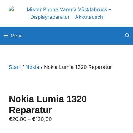
Zum
Unsere weitere Filialen: ◉
Pluscity Pasching
◉
Interspar Steyr
Inhalt
◉
Europark Salzburg
springen
Menü
Start
/
Nokia
/ Nokia Lumia 1320 Reparatur
Nokia Lumia 1320
Reparatur
Preisspanne:
€
20,00
–
€
120,00
€20,00