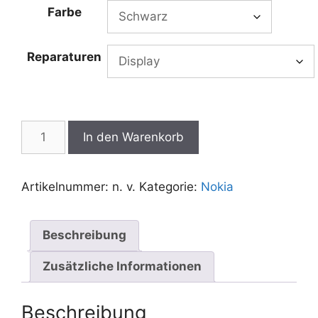
bis
Farbe
€120,00
Reparaturen
Nokia
In den Warenkorb
Lumia
1320
Reparatur
Artikelnummer:
n. v.
Kategorie:
Nokia
Menge
Beschreibung
Zusätzliche Informationen
Beschreibung