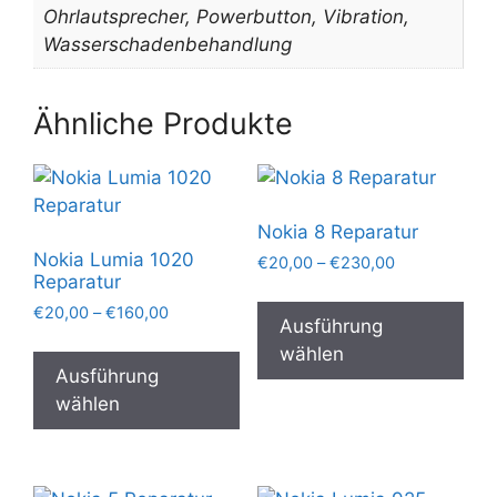
Ohrlautsprecher, Powerbutton, Vibration,
Wasserschadenbehandlung
Ähnliche Produkte
Nokia 8 Reparatur
Nokia Lumia 1020
Preisspanne:
€
20,00
–
€
230,00
Reparatur
€20,00
Die
bis
Preisspanne:
€
20,00
–
€
160,00
Pro
Ausführung
€230,00
€20,00
Dieses
wei
wählen
bis
Produkt
Ausführung
meh
€160,00
weist
wählen
Var
mehrere
auf.
Varianten
Die
auf.
Opt