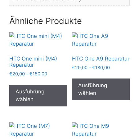
Ähnliche Produkte
HTC One mini (M4)
HTC One A9 Reparatur
Reparatur
Preisspanne:
€
20,00
–
€
180,00
Preisspanne:
€
20,00
–
€
150,00
€20,00
Die
€20,00
bis
Dieses
Pro
Ausführung
bis
€180,00
Produkt
Ausführung
wei
wählen
€150,00
weist
wählen
meh
mehrere
Var
Varianten
auf.
auf.
Die
Die
Opt
Optionen
kön