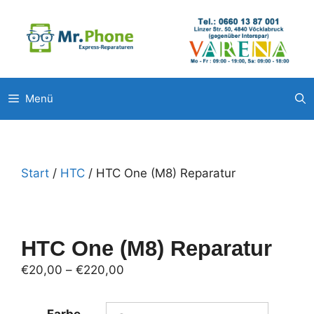
Zum
Unsere weitere Filialen: ◉
Pluscity Pasching
◉
Interspar Steyr
Inhalt
◉
Europark Salzburg
springen
Menü
Start
/
HTC
/ HTC One (M8) Reparatur
HTC One (M8) Reparatur
Preisspanne:
€
20,00
–
€
220,00
€20,00
bis