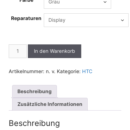
Farbe
€220,00
Reparaturen
HTC
In den Warenkorb
One
(M8)
Reparatur
Artikelnummer:
n. v.
Kategorie:
HTC
Menge
Beschreibung
Zusätzliche Informationen
Beschreibung