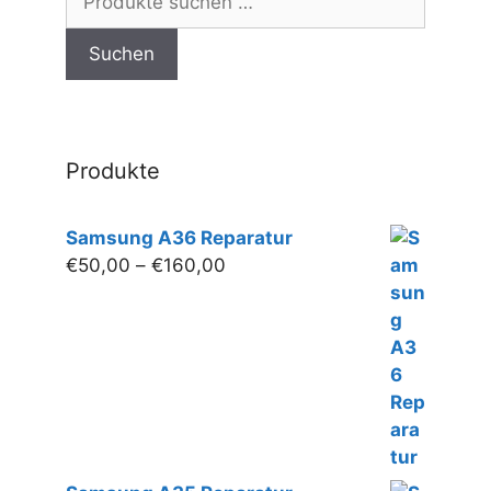
können
nach:
auf
Suchen
der
Produktseite
gewählt
werden
Produkte
Samsung A36 Reparatur
Preisspanne:
€
50,00
–
€
160,00
€50,00
bis
€160,00