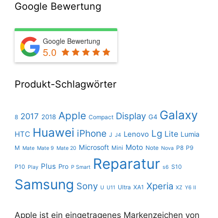
Google Bewertung
Google Bewertung
5.0
Produkt-Schlagwörter
Galaxy
Apple
Display
2017
2018
G4
8
Compact
Huawei
iPhone
Lg
Lite
HTC
Lenovo
Lumia
J
J4
Moto
Microsoft
M
Mini
Note
P8
P9
Mate
Mate 9
Mate 20
Nova
Reparatur
Plus
Pro
P10
S10
Play
P Smart
s6
Samsung
Sony
Xperia
Ultra
XA1
U
U11
XZ
Y6 II
Apple ist ein eingetragenes Markenzeichen von