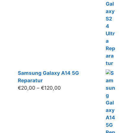
bis
€360,00
Samsung Galaxy A14 5G
Reparatur
Preisspanne:
€
20,00
–
€
120,00
€20,00
bis
€120,00