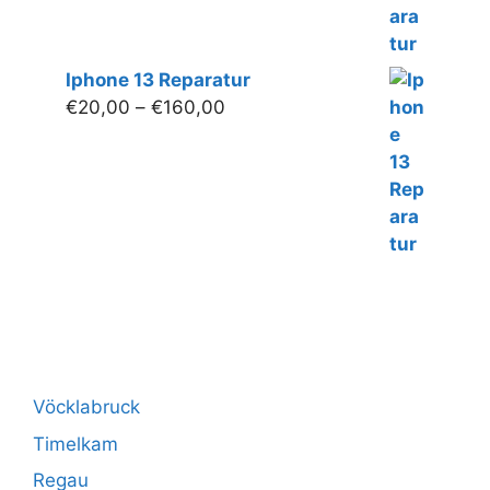
Iphone 13 Reparatur
Preisspanne:
€
20,00
–
€
160,00
€20,00
bis
€160,00
Vöcklabruck
Timelkam
Regau