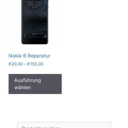
Nokia 6 Reparatur
Preisspanne:
€
20,00
–
€
150,00
€20,00
Dieses
bis
Produkt
Ausführung
€150,00
weist
wählen
mehrere
Varianten
auf.
Die
Optionen
Suchen