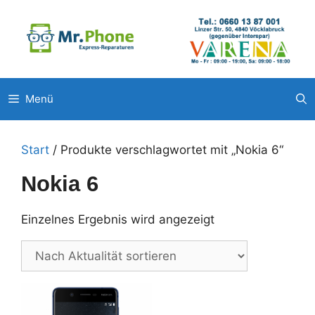
Zum
Unsere weitere Filialen: ◉
Pluscity Pasching
◉
Interspar
Inhalt
Steyr
◉
Europark Salzburg
springen
Menü
Start
/ Produkte verschlagwortet mit „Nokia 6“
Nokia 6
Einzelnes Ergebnis wird angezeigt