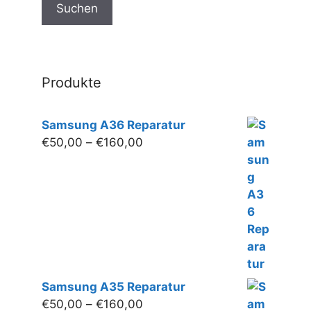
Suchen
der
Produktseite
gewählt
werden
Produkte
Samsung A36 Reparatur
Preisspanne:
€
50,00
–
€
160,00
€50,00
bis
€160,00
Samsung A35 Reparatur
Preisspanne:
€
50,00
–
€
160,00