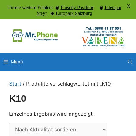
X
Unsere weitere Filialen: ◉
Pluscity Pasching
◉
Interspar
Steyr
◉
Europark Salzburg
Zum
Inhalt
springen
Menü
Start
/ Produkte verschlagwortet mit „K10“
K10
Einzelnes Ergebnis wird angezeigt