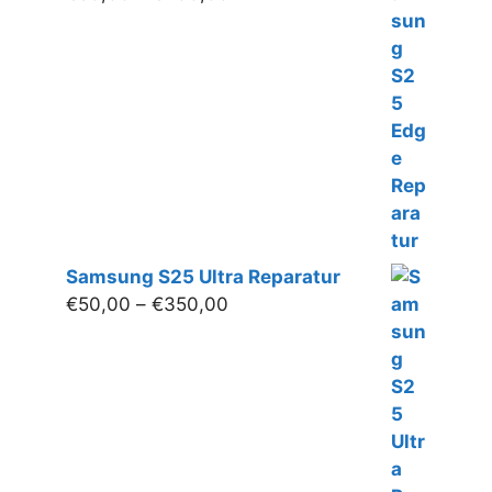
€50,00
bis
€400,00
Samsung S25 Ultra Reparatur
Preisspanne:
€
50,00
–
€
350,00
€50,00
bis
€350,00