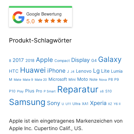
Google Bewertung
5.0
Produkt-Schlagwörter
Galaxy
Apple
Display
2017
2018
G4
8
Compact
Huawei
iPhone
Lg
Lite
HTC
Lenovo
Lumia
J
J4
Moto
Microsoft
M
Mini
Note
P8
P9
Mate
Mate 9
Mate 20
Nova
Reparatur
Plus
Pro
P10
S10
Play
P Smart
s6
Samsung
Sony
Xperia
Ultra
XA1
U
U11
XZ
Y6 II
Apple ist ein eingetragenes Markenzeichen von
Apple Inc. Cupertino Calif., US.