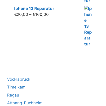
Iphone 13 Reparatur
Preisspanne:
€
20,00
–
€
160,00
€20,00
bis
€160,00
Vöcklabruck
Timelkam
Regau
Attnang-Puchheim