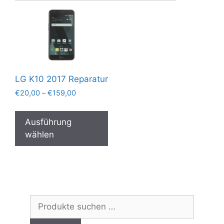
LG K10 2017 Reparatur
Preisspanne:
€
20,00
–
€
159,00
€20,00
Dieses
bis
Produkt
Ausführung
€159,00
weist
wählen
mehrere
Varianten
auf.
Die
Optionen
Suchen
können
nach:
auf