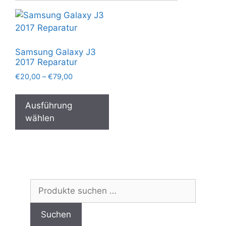
Samsung Galaxy J3
2017 Reparatur
Preisspanne:
€
20,00
–
€
79,00
€20,00
Dieses
bis
Produkt
Ausführung
€79,00
weist
wählen
mehrere
Varianten
auf.
Die
Optionen
Suchen
können
nach:
auf
Suchen
der