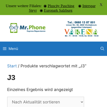
X
Unsere weitere Filialen: ◉
Pluscity Pasching
◉
Interspar
Steyr
◉
Europark Salzburg
Zum
Inhalt
springen
Menü
Start
/ Produkte verschlagwortet mit „J3“
J3
Einzelnes Ergebnis wird angezeigt