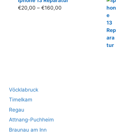
Iphone 13 Reparatur
Preisspanne:
€
20,00
–
€
160,00
€20,00
bis
€160,00
Vöcklabruck
Timelkam
Regau
Attnang-Puchheim
Braunau am Inn