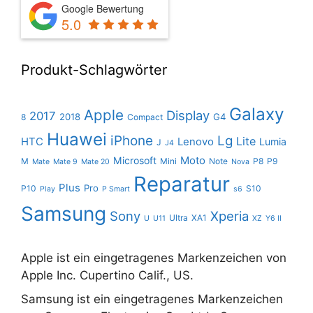
Google Bewertung
5.0
Produkt-Schlagwörter
Galaxy
Apple
Display
2017
2018
G4
8
Compact
Huawei
iPhone
Lg
Lite
HTC
Lenovo
Lumia
J
J4
Moto
Microsoft
M
Mini
Note
P8
P9
Mate
Mate 9
Mate 20
Nova
Reparatur
Plus
Pro
P10
S10
Play
P Smart
s6
Samsung
Sony
Xperia
Ultra
XA1
U
U11
XZ
Y6 II
Apple ist ein eingetragenes Markenzeichen von
Apple Inc. Cupertino Calif., US.
Samsung ist ein eingetragenes Markenzeichen