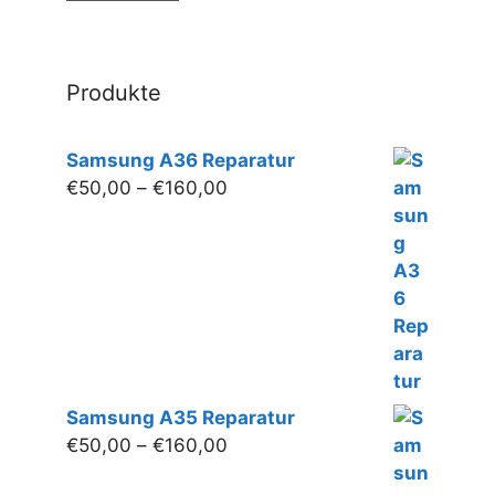
Produktseite
gewählt
werden
Produkte
Samsung A36 Reparatur
Preisspanne:
€
50,00
–
€
160,00
€50,00
bis
€160,00
Samsung A35 Reparatur
Preisspanne:
€
50,00
–
€
160,00
€50,00