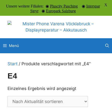
X
Unsere weitere Filialen: ◉
Pluscity Pasching
◉
Interspar
Steyr
◉
Europark Salzburg
Zum
Inhalt
springen
Menü
Start
/ Produkte verschlagwortet mit „E4“
E4
Einzelnes Ergebnis wird angezeigt