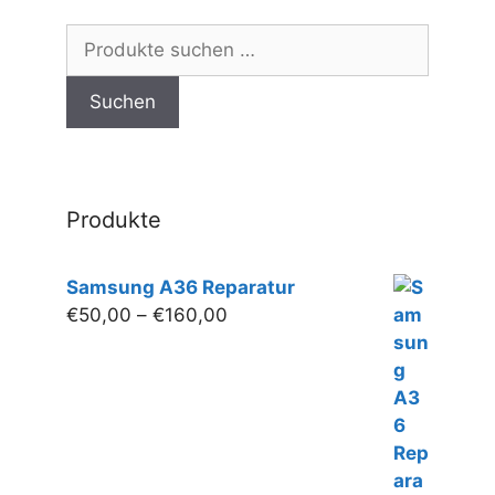
Optionen
Suchen
können
nach:
auf
Suchen
der
Produktseite
gewählt
werden
Produkte
Samsung A36 Reparatur
Preisspanne:
€
50,00
–
€
160,00
€50,00
bis
€160,00