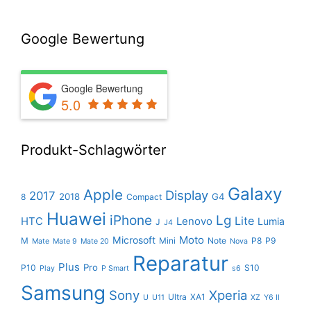
Google Bewertung
Google Bewertung
5.0
Produkt-Schlagwörter
Galaxy
Apple
Display
2017
2018
G4
8
Compact
Huawei
iPhone
Lg
Lite
HTC
Lenovo
Lumia
J
J4
Moto
Microsoft
M
Mini
Note
P8
P9
Mate
Mate 9
Mate 20
Nova
Reparatur
Plus
Pro
P10
S10
Play
P Smart
s6
Samsung
Sony
Xperia
Ultra
XA1
U
U11
XZ
Y6 II