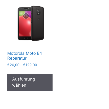
Motorola Moto E4
Reparatur
Preisspanne:
€
20,00
–
€
129,00
€20,00
Dieses
bis
Produkt
Ausführung
€129,00
weist
wählen
mehrere
Varianten
auf.
Die