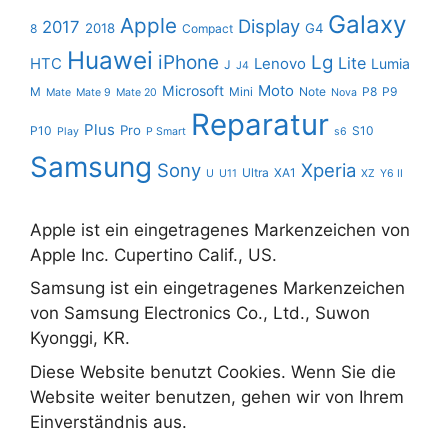
Galaxy
Apple
Display
2017
2018
G4
8
Compact
Huawei
iPhone
Lg
Lite
HTC
Lenovo
Lumia
J
J4
Moto
Microsoft
M
Mini
Note
P8
P9
Mate
Mate 9
Mate 20
Nova
Reparatur
Plus
Pro
P10
S10
Play
P Smart
s6
Samsung
Sony
Xperia
Ultra
XA1
U
U11
XZ
Y6 II
Apple ist ein eingetragenes Markenzeichen von
Apple Inc. Cupertino Calif., US.
Samsung ist ein eingetragenes Markenzeichen
von Samsung Electronics Co., Ltd., Suwon
Kyonggi, KR.
Diese Website benutzt Cookies. Wenn Sie die
Website weiter benutzen, gehen wir von Ihrem
Einverständnis aus.