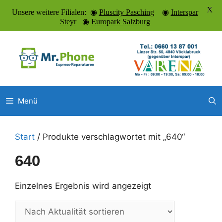
X
Unsere weitere Filialen: ◉
Pluscity Pasching
◉
Interspar
Steyr
◉
Europark Salzburg
Zum
Inhalt
springen
Menü
Start
/ Produkte verschlagwortet mit „640“
640
Einzelnes Ergebnis wird angezeigt