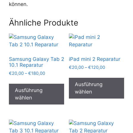
können.
Ähnliche Produkte
Samsung Galaxy Tab 2
iPad mini 2 Reparatur
10.1 Reparatur
Preisspanne:
€
20,00
–
€
120,00
Preisspanne:
€
20,00
–
€
180,00
€20,00
Die
€20,00
bis
Dieses
Pro
Ausführung
bis
€120,00
Produkt
Ausführung
wei
wählen
€180,00
weist
wählen
meh
mehrere
Var
Varianten
auf.
auf.
Die
Die
Opt