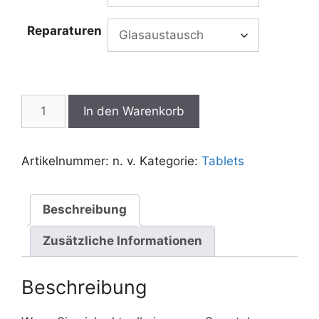
Reparaturen
iPad
In den Warenkorb
mini
Reparatur
Menge
Artikelnummer:
n. v.
Kategorie:
Tablets
Beschreibung
Zusätzliche Informationen
Beschreibung