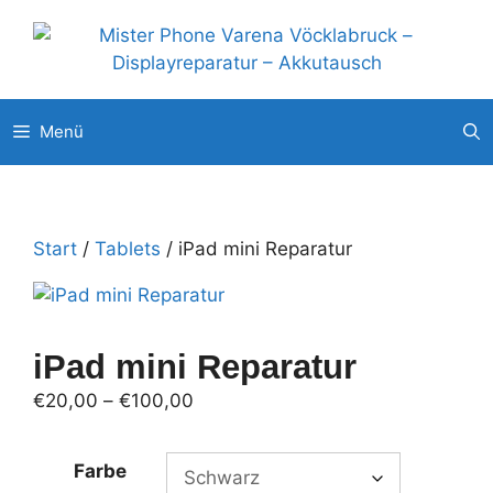
Zum
Unsere weitere Filialen: ◉
Pluscity Pasching
◉
Interspar
Inhalt
Steyr
◉
Europark Salzburg
springen
Menü
Start
/
Tablets
/ iPad mini Reparatur
iPad mini Reparatur
Preisspanne:
€
20,00
–
€
100,00
€20,00
bis
Farbe
€100,00